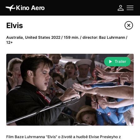
Kino Aero
Film's catalog
Elvis
Filter program
Australia, United States 2022 / 159 min. / director: Baz Luhrmann /
12+
A
-
Trailer
A Cat's Life
(2022)
A Chiara
(2021)
A Clockwork Orange
(1971)
A Colourful Dream
(2020)
A Complete Unknown
(2024)
A Different Man
(2024)
A Difficult Year
(2023)
A Fistful of Dollars
(1964)
A Girl Named Willow
(2025)
Film Baze Luhrmanna "Elvis" o životě a hudbě Elvise Presleyho z