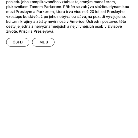
A Haunting in Venice
(2023)
pohledu jeho komplikovaného vztahu s tajemným manažerem,
plukovníkem Tomem Parkerem. Příběh se zabývá složitou dynamikou
A Hero
(2021)
mezi Presleym a Parkerem, která trvá více než 20 let, od Presleyho
A Higher Principle
(1960)
vzestupu ke slávě až po jeho nebývalou slávu, na pozadí vyvíjející se
kulturní krajiny a ztráty nevinnosti v Americe. Ústřední postavou této
A League of Their Own
(1992)
cesty je jedna z nejvýznamnějších a nejvlivnějších osob v Elvisově
A Lizard in a Woman's Skin
(1971)
životě, Priscilla Presleyová.
A Man Called Otto
(2022)
ČSFD
IMDB
A man who stood in the way
(2023)
A Minecraft Movie
(2025)
A Mouse Hunt for Christmas
(2025)
A Pint of Ink
(2026)
A Private Life
(2025)
A Quiet Place: Day One
(2024)
A Real Pain
(2024)
A Scanner Darkly
(2006)
A Sensitive Person
(2023)
A Serious Man
(2009)
A Thousand and One Nights
(1974)
A Touch of Zen
(1971)
A Weekend in the Wasteland with Mad Max